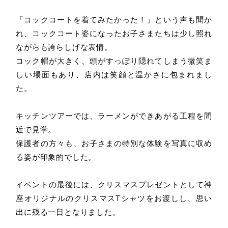
Company
「コックコートを着てみたかった！」という声も聞か
れ、コックコート姿になったお子さまたちは少し照れ
会社情報
ながらも誇らしげな表情。
コック帽が大きく、頭がすっぽり隠れてしまう微笑ま
経営陣紹介
会社概要
しい場面もあり、店内は笑顔と温かさに包まれまし
沿革
アクセス
た。
グループ会社
キッチンツアーでは、ラーメンができあがる工程を間
Sustainability
近で見学。
保護者の方々も、お子さまの特別な体験を写真に収め
サステナビリティ
る姿が印象的でした。
News
イベントの最後には、クリスマスプレゼントとして神
座オリジナルのクリスマスTシャツをお渡しし、思い
お知らせ
出に残る一日となりました。