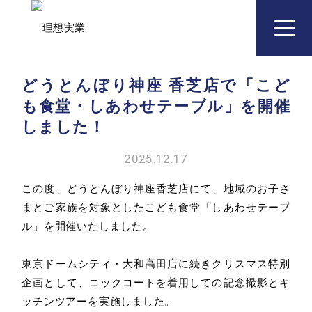
for COMMUNITY
Top
どうとんぼり神座 香芝店で「こど
も食堂・しあわせテーブル」を開催
トップ
しました！
Philosophy
2025.12.17
企業理念
この度、どうとんぼり神座香芝店にて、地域のお子さ
まとご家族を対象としたこども食堂「しあわせテーブ
Business
ル」を開催いたしました。
事業内容
東京ドームシティ・大和高田店に続きクリスマス特別
どうとんぼり神座
国内飲食事業
企画として、コックコートを着用しての記念撮影とキ
ッチンツアーを実施しました。
海外飲食事業
食品製造事業