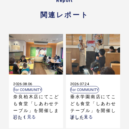
Report
関連レポート
2026.08.06
2026.07.24
for COMMUNITY
for COMMUNITY
奈良柏木店にてこど
垂水学園南店にてこ
も食堂「しあわせテ
ども食堂「しあわせ
ーブル」を開催しま
テーブル」を開催し
詳しく見る
詳しく見る
した！
ました！