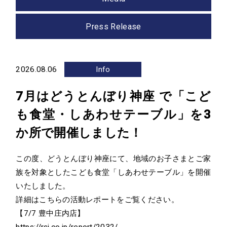
Company
Press Release
会社情報
経営陣紹介
会社概要
2026.08.06
Info
沿革
アクセス
7月はどうとんぼり神座 で「こど
グループ会社
も食堂・しあわせテーブル」を3
Sustainability
か所で開催しました！
サステナビリティ
この度、どうとんぼり神座にて、地域のお子さまとご家
族を対象としたこども食堂「しあわせテーブル」を開催
News
いたしました。
詳細はこちらの活動レポートをご覧ください。
お知らせ
【7/7 豊中庄内店】