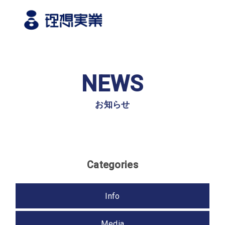
Top
NEWS
トップ
Philosophy
お知らせ
企業理念
Business
Categories
事業内容
Info
どうとんぼり神座
国内飲食事業
海外飲食事業
食品製造事業
Media