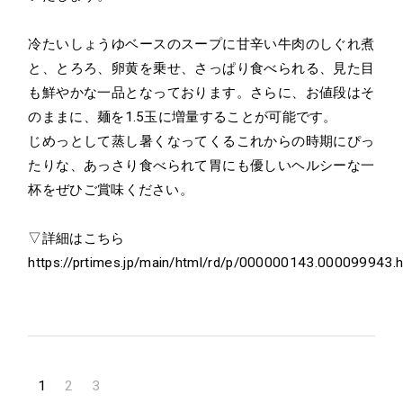
冷たいしょうゆベースのスープに⽢⾟い⽜⾁のしぐれ煮
と、とろろ、卵黄を乗せ、さっぱり食べられる、⾒た⽬
も鮮やかな一品となっております。さらに、お値段はそ
のままに、麺を1.5玉に増量することが可能です。
じめっとして蒸し暑くなってくるこれからの時期にぴっ
たりな、あっさり食べられて胃にも優しいヘルシーな一
杯をぜひご賞味ください。
▽詳細はこちら
https://prtimes.jp/main/html/rd/p/000000143.000099943.h
1
2
3