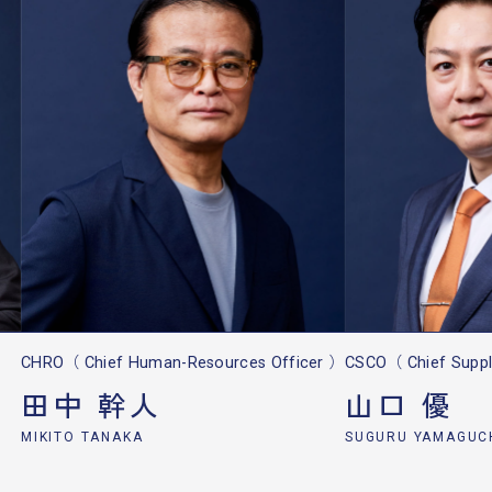
CHRO（ Chief Human-Resources Officer ）
CSCO（ Chief Suppl
田中 幹人
山口 優
MIKITO TANAKA
SUGURU YAMAGUC