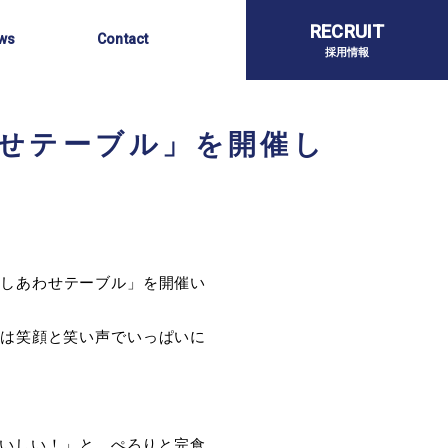
らせ
お問い合わせ
RECRUIT
ws
Contact
採用情報
わせテーブル」を開催し
・しあわせテーブル」を開催い
内は笑顔と笑い声でいっぱいに
。
いしい！」と、ぺろりと完食