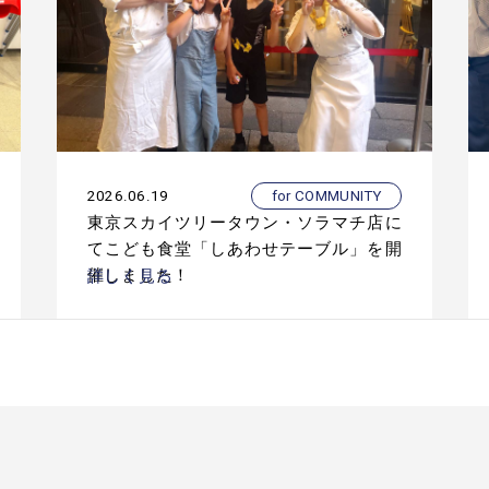
2026.06.19
for COMMUNITY
東京スカイツリータウン・ソラマチ店に
てこども食堂「しあわせテーブル」を開
催しました！
詳しく見る