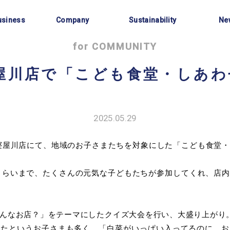
事業内容
会社情報
サステナビリティ
お知
usiness
Company
Sustainability
Ne
for COMMUNITY
屋川店で「こども食堂・しあ
2025.05.29
寝屋川店にて、地域のお子さまたちを対象にした「こども食堂
くらいまで、たくさんの元気な子どもたちが参加してくれ、店
んなお店？」をテーマにしたクイズ大会を行い、大盛り上がり
べたというお子さまも多く、「白菜がいっぱい入ってるのに、お