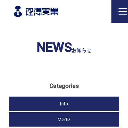
Top
NEWS
トップ
お知らせ
Philosophy
企業理念
Categories
Business
事業内容
Info
どうとんぼり神座
国内飲食事業
Media
海外飲食事業
食品製造事業