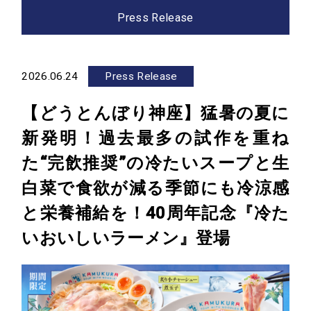
Press Release
Company
会社情報
2026.06.24
Press Release
経営陣紹介
会社概要
【どうとんぼり神座】猛暑の夏に
沿革
アクセス
新発明！過去最多の試作を重ね
グループ会社
た“完飲推奨”の冷たいスープと生
Sustainability
白菜で食欲が減る季節にも冷涼感
と栄養補給を！40周年記念『冷た
サステナビリティ
いおいしいラーメン』登場
News
お知らせ