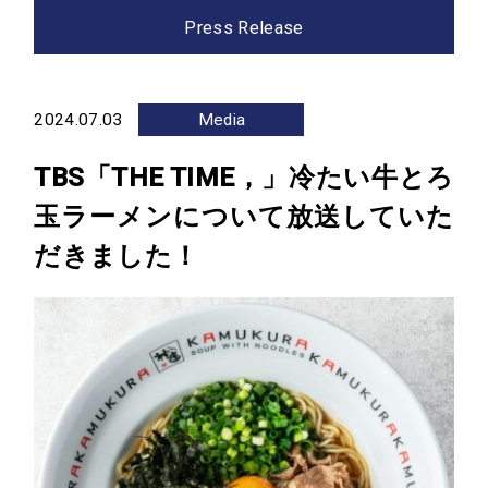
Press Release
Company
会社情報
2024.07.03
Media
経営陣紹介
会社概要
TBS「THE TIME，」冷たい牛とろ
沿革
アクセス
玉ラーメンについて放送していた
グループ会社
だきました！
Sustainability
サステナビリティ
News
お知らせ