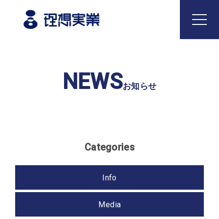
Top
NEWS
トップ
お知らせ
Philosophy
企業理念
Categories
Business
事業内容
Info
どうとんぼり神座
国内飲食事業
Media
海外飲食事業
食品製造事業