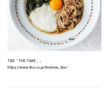
Contact
お問い合わせ
Recruit
採用情報
TBS「THE TIME，」
https://www.tbs.co.jp/thetime_tbs/