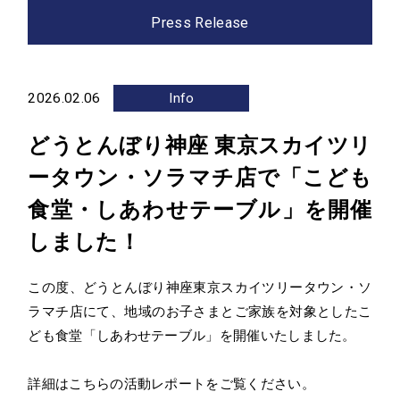
Press Release
Company
会社情報
2026.02.06
Info
経営陣紹介
会社概要
どうとんぼり神座 東京スカイツリ
沿革
アクセス
ータウン・ソラマチ店で「こども
グループ会社
食堂・しあわせテーブル」を開催
Sustainability
しました！
サステナビリティ
この度、どうとんぼり神座東京スカイツリータウン・ソ
News
ラマチ店にて、地域のお子さまとご家族を対象としたこ
ども食堂「しあわせテーブル」を開催いたしました。
お知らせ
詳細はこちらの活動レポートをご覧ください。