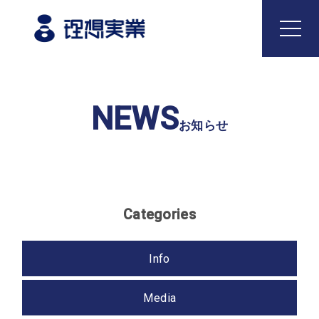
Top
NEWS
トップ
お知らせ
Philosophy
企業理念
Categories
Business
事業内容
Info
どうとんぼり神座
国内飲食事業
Media
海外飲食事業
食品製造事業