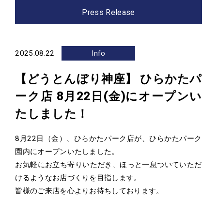
Press Release
Company
会社情報
2025.08.22
Info
経営陣紹介
会社概要
【どうとんぼり神座】 ひらかたパ
沿革
アクセス
ーク店 8月22日(金)にオープンい
グループ会社
たしました！
Sustainability
8月22日（金）、
ひらかたパーク店
が、ひらかたパーク
サステナビリティ
園内にオープンいたしました。
お気軽にお立ち寄りいただき、ほっと一息ついていただ
News
けるようなお店づくりを目指します。
皆様のご来店を心よりお待ちしております。
お知らせ