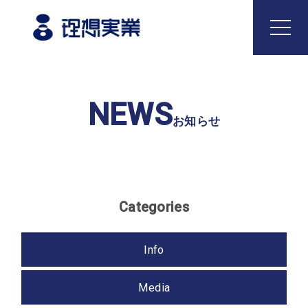
Top
NEWS
トップ
お知らせ
Philosophy
企業理念
Categories
Business
事業内容
Info
どうとんぼり神座
国内飲食事業
Media
海外飲食事業
食品製造事業