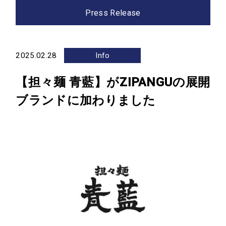
Press Release
Company
会社情報
2025.02.28
Info
経営陣紹介
会社概要
【担々麺 ⻘藍】がZIPANGUの展開
沿革
アクセス
ブランドに加わりました
グループ会社
Sustainability
サステナビリティ
News
お知らせ