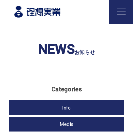
Top
NEWS
トップ
お知らせ
Philosophy
企業理念
Categories
Business
事業内容
Info
どうとんぼり神座
国内飲食事業
Media
海外飲食事業
食品製造事業